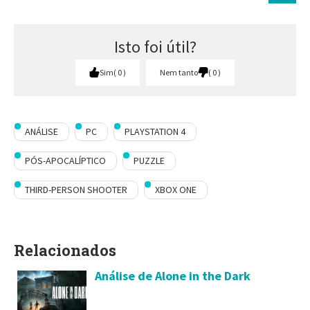
Isto foi útil?
Sim
0
Nem tanto
0
ANÁLISE
PC
PLAYSTATION 4
PÓS-APOCALÍPTICO
PUZZLE
THIRD-PERSON SHOOTER
XBOX ONE
Relacionados
Análise de Alone in the Dark