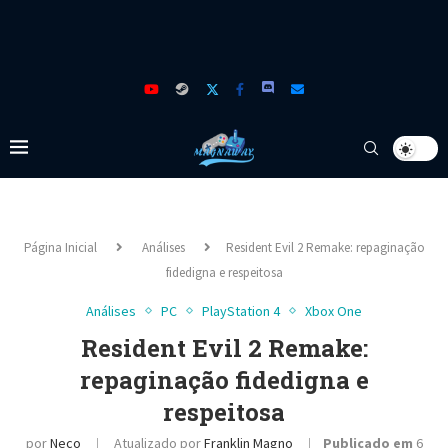
Página Inicial
Análises
Resident Evil 2 Remake: repaginação
fidedigna e respeitosa
Análises
PC
PlayStation 4
Xbox One
Resident Evil 2 Remake:
repaginação fidedigna e
respeitosa
por
Neco
Atualizado por
Franklin Magno
Publicado em
6