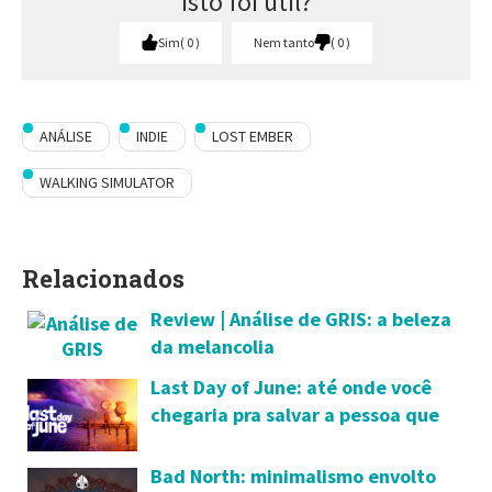
Isto foi útil?
Sim
0
Nem tanto
0
ANÁLISE
INDIE
LOST EMBER
WALKING SIMULATOR
Relacionados
Review | Análise de GRIS: a beleza
da melancolia
Last Day of June: até onde você
chegaria pra salvar a pessoa que
tanto ama?!
Bad North: minimalismo envolto