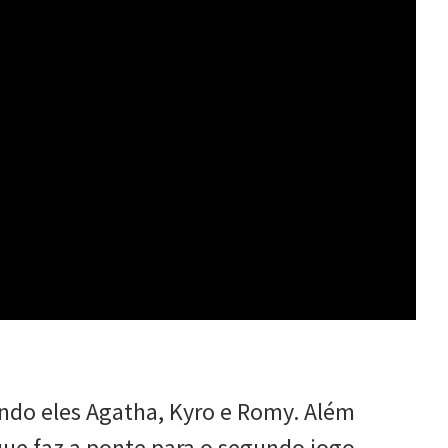
endo eles Agatha, Kyro e Romy. Além
que faz a ponte para o segundo jogo.