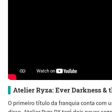
Atelier Ryza: Ever Darkness & 
O primeiro título da franquia conta com 
disso, Atelier Ryza DX terá dois novos s