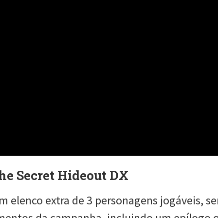
the Secret Hideout DX
um elenco extra de 3 personagens jogáveis, s
egmentos da campanha, incluindo um epílogo 