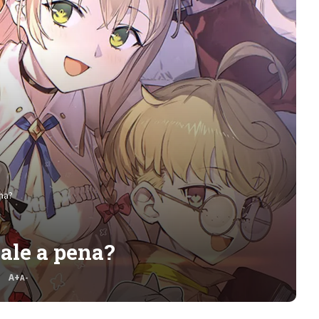
ena?
vale a pena?
A+
A-