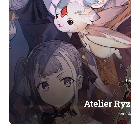
Pág
Atelier Ryz
por
Ex