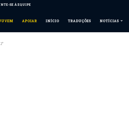
NTE-SE À EQUIPE
NUUVEM
APOIAR
INÍCIO
TRADUÇÕES
NOTÍCIAS
2"