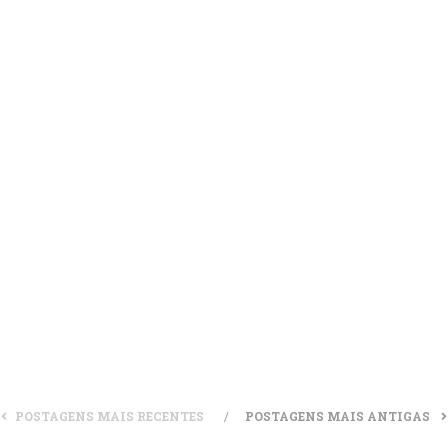
: localização e solução de todos os cofres
2026 às 16:26
2 minuto(s) de leitura
): localização de todos os contêineres da BSAA
2026 às 16:25
1 minuto(s) de leitura
: localização de todos os Mr. Raccoon
2026 às 16:26
4 minuto(s) de leitura
POSTAGENS MAIS RECENTES
POSTAGENS MAIS ANTIGAS