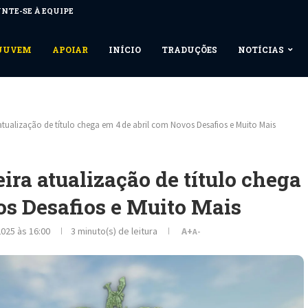
NTE-SE À EQUIPE
NUUVEM
APOIAR
INÍCIO
TRADUÇÕES
NOTÍCIAS
atualização de título chega em 4 de abril com Novos Desafios e Muito Mais
ra atualização de título chega
os Desafios e Muito Mais
025 às 16:00
3 minuto(s) de leitura
A+
A-