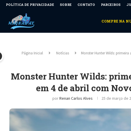
POLÍTICA DE PRIVACIDADE
SOBRE
CONTATO
PARCEIROS
JU
COMPRE NA 
Página Inicial
Notícias
Monster Hunter Wilds: primeira 
Monster Hunter Wilds: primei
em 4 de abril com Nov
por
Renan Carlos Alves
25 de março de 2