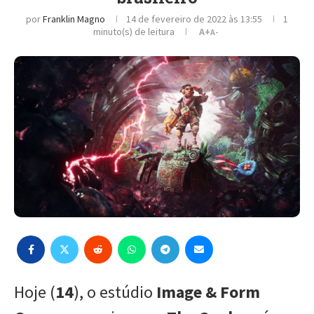
por
Franklin Magno
14 de fevereiro de 2022 às 13:55
1
minuto(s) de leitura
A+
A-
Hoje (
14
), o estúdio
Image & Form