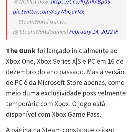
☣️Wishlist now:
https://t.co/Kj2nKABp05
pic.twitter.com/AoyWbQuFMx
— SteamWorld Games
(@SteamWorldGames)
February 14, 2022
The Gunk
foi lançado inicialmente ao
Xbox One, Xbox Series X|S e PC em 16 de
dezembro do ano passado. Mas a versão
de PC é da Microsoft Store apenas, como
meio duma exclusividade possivelmente
temporária com Xbox. O jogo está
disponível com Xbox Game Pass.
A página na Steam consta que o jogo