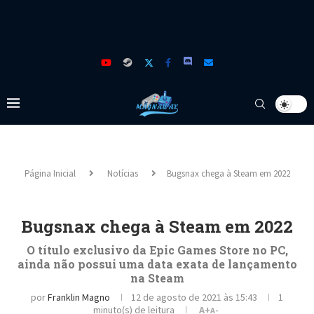
Página Inicial
Notícias
Bugsnax chega à Steam em 2022
Bugsnax chega à Steam em 2022
O título exclusivo da Epic Games Store no PC,
ainda não possui uma data exata de lançamento
na Steam
por
Franklin Magno
12 de agosto de 2021 às 15:43
1
minuto(s) de leitura
A+
A-