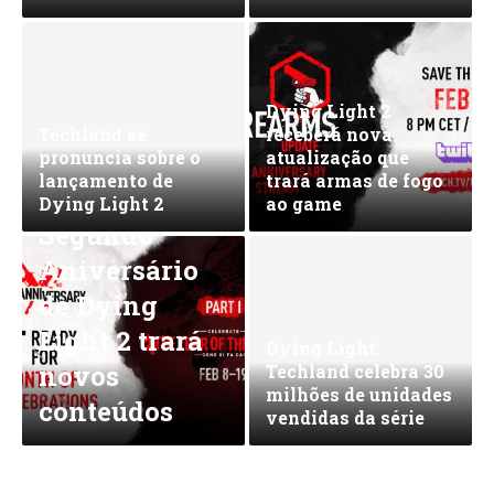
Dying Light 2
Techland se
receberá nova
pronuncia sobre o
atualização que
lançamento de
trará armas de fogo
Dying Light 2
ao game
Segundo
Aniversário
de Dying
Light 2 trará
Dying Light:
novos
Techland celebra 30
milhões de unidades
conteúdos
vendidas da série