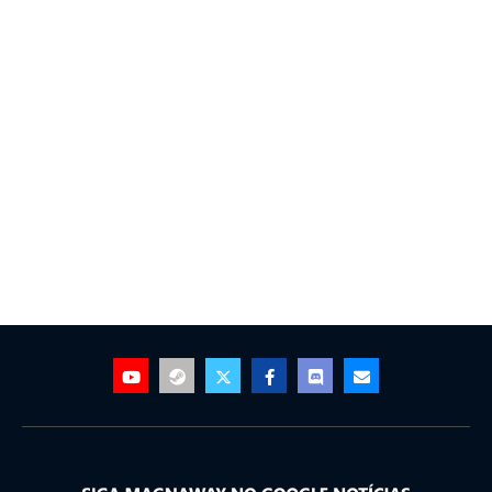
por
Franklin Magno
26 de agosto de 2021
às 21:23
5 min de leitura
Dying Light 2: novo vídeo de
26 minutos de gameplay
por
Franklin Magno
26 de outubro de
2019 às 11:03
0 minuto(s) de leitura