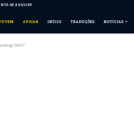
NTE-SE À EQUIPE
NUUVEM
APOIAR
INÍCIO
TRADUÇÕES
NOTÍCIAS
parking! ZERO"