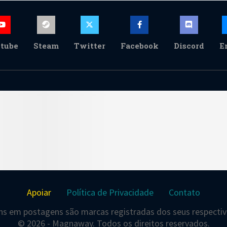
tube
Steam
Twitter
Facebook
Discord
E
Apoiar
Política de Privacidade
Contato
s em postagens são marcas registradas dos seus respectivo
© 2026 - Magnaway. Todos os direitos reservados.