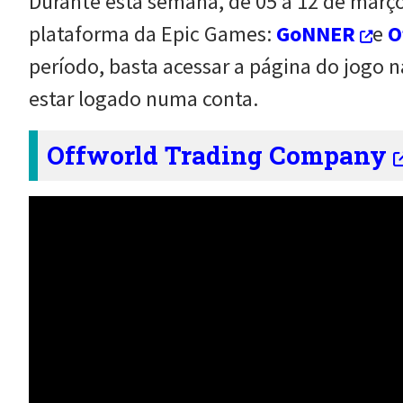
Durante esta semana, de 05 a 12 de março,
plataforma da Epic Games:
GoNNER
e
O
período, basta acessar a página do jogo 
estar logado numa conta.
Offworld Trading Company