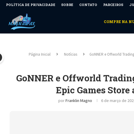
POLÍTICA DE PRIVACIDADE
SOBRE
CONTATO
PARCEIROS
JU
COMPRE NA 
Página Inicial
Notícias
GoNNER e Offworld Trading
GoNNER e Offworld Trading
Epic Games Store a
por
Franklin Magno
6 de março de 202