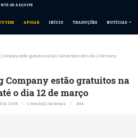
NTE-SE À EQUIPE
NUUVEM
APOIAR
INÍCIO
TRADUÇÕES
NOTÍCIAS
 Company estão gratuitos na Epic Games Store até o dia 12 de março
 Company estão gratuitos na
té o dia 12 de março
0 às 15:56
1 minuto(s) de leitura
A+
A-