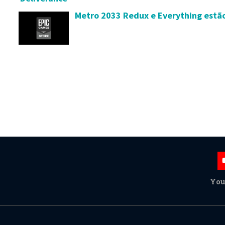
Metro 2033 Redux e Everything estã
You