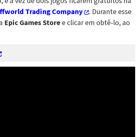
 é a vez de dois jogos ficarem gratuitos na
ffworld Trading Company
. Durante esse
na
Epic Games Store
e clicar em obtê-lo, ao