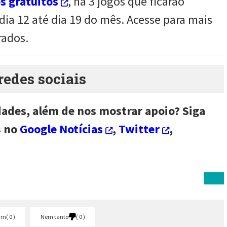
s gratuitos
, há 3 jogos que ficarão
dia 12 até dia 19 do mês. Acesse para mais
rados.
des sociais
dades, além de nos mostrar apoio? Siga
s no
Google Notícias
,
Twitter
,
im
0
Nem tanto
0