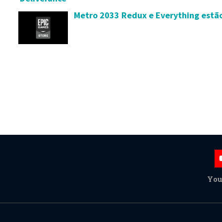
Metro 2033 Redux e Everything estã
You