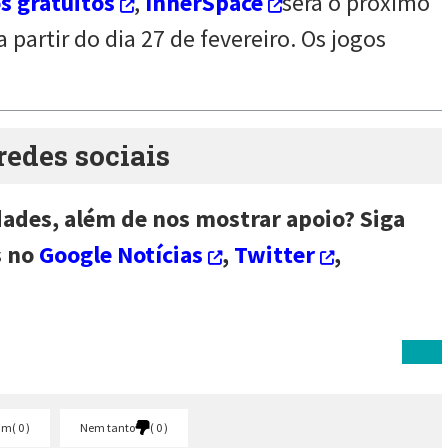
s gratuitos
,
InnerSpace
será o próximo
 partir do dia 27 de fevereiro. Os jogos
des sociais
dades, além de nos mostrar apoio? Siga
s no
Google Notícias
,
Twitter
,
im
0
Nem tanto
0