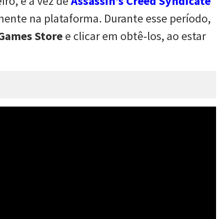
iro, é a vez de
Assassin’s Creed Syndicate
mente na plataforma. Durante esse período,
 Games Store
e clicar em obtê-los, ao estar