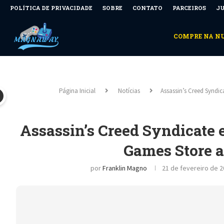
POLÍTICA DE PRIVACIDADE
SOBRE
CONTATO
PARCEIROS
JU
COMPRE NA 
Página Inicial
Notícias
Assassin’s Creed Syndic
Assassin’s Creed Syndicate e
Games Store a
por
Franklin Magno
21 de fevereiro de 2