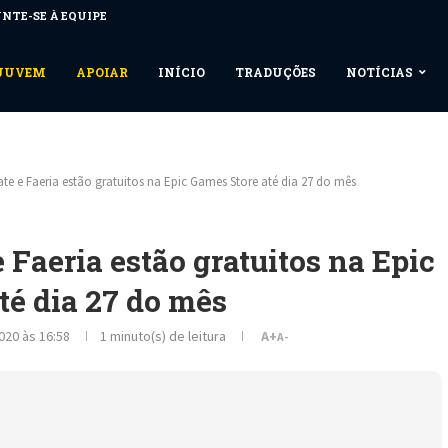
NTE-SE À EQUIPE
NUUVEM
APOIAR
INÍCIO
TRADUÇÕES
NOTÍCIAS
ate e Faeria estão gratuitos na Epic Games Store até dia 27 do mês
 Faeria estão gratuitos na Epic
té dia 27 do mês
020 às 16:58
1 minuto(s) de leitura
A+
A-