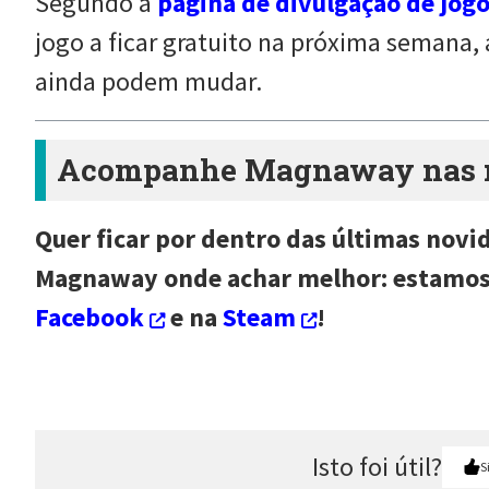
Segundo a
página de divulgação de jogo
jogo a ficar gratuito na próxima semana, a
ainda podem mudar.
Acompanhe Magnaway nas re
Quer ficar por dentro das últimas novi
Magnaway onde achar melhor: estamo
Facebook
e na
Steam
!
Isto foi útil?
S