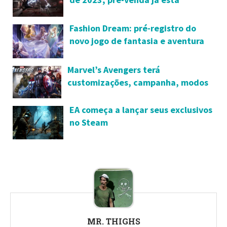
disponível
Fashion Dream: pré-registro do
novo jogo de fantasia e aventura
começa hoje
Marvel’s Avengers terá
customizações, campanha, modos
multiplayer, loot e marketplace
próprio
EA começa a lançar seus exclusivos
no Steam
MR. THIGHS