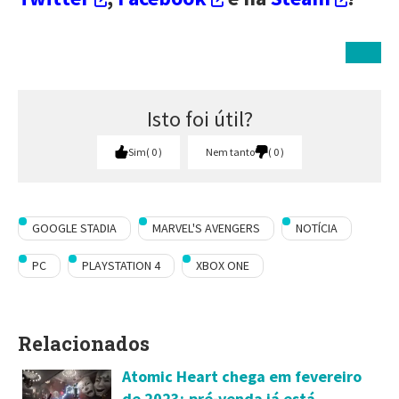
Isto foi útil?
Sim
0
Nem tanto
0
GOOGLE STADIA
MARVEL'S AVENGERS
NOTÍCIA
PC
PLAYSTATION 4
XBOX ONE
Relacionados
Atomic Heart chega em fevereiro
de 2023; pré-venda já está