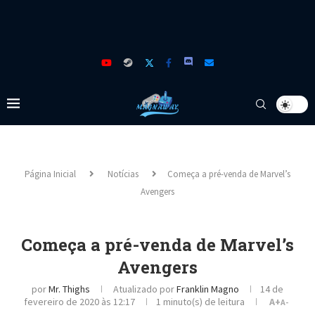
Página Inicial
Notícias
Começa a pré-venda de Marvel’s
Avengers
Começa a pré-venda de Marvel’s
Avengers
por
Mr. Thighs
Atualizado por
Franklin Magno
14 de
fevereiro de 2020 às 12:17
1 minuto(s) de leitura
A+
A-