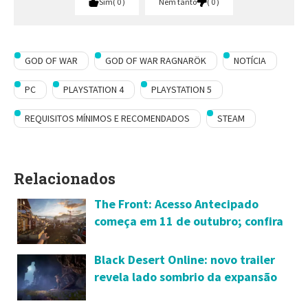
Sim
0
Nem tanto
0
GOD OF WAR
GOD OF WAR RAGNARÖK
NOTÍCIA
PC
PLAYSTATION 4
PLAYSTATION 5
REQUISITOS MÍNIMOS E RECOMENDADOS
STEAM
Relacionados
The Front: Acesso Antecipado
começa em 11 de outubro; confira
requisitos de sistema no PC
Black Desert Online: novo trailer
revela lado sombrio da expansão
Terra do Amanhecer