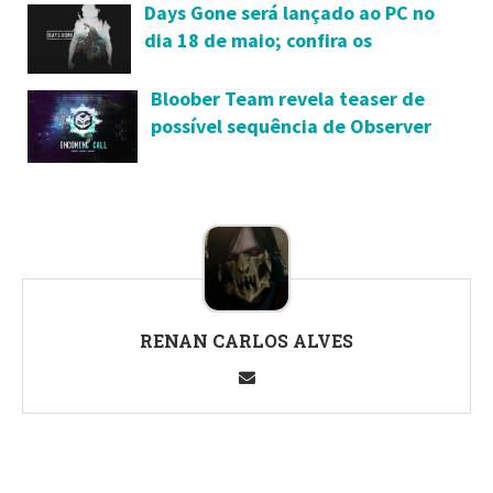
Days Gone será lançado ao PC no
dia 18 de maio; confira os
requisitos mínimos e detalhes da
versão
Bloober Team revela teaser de
possível sequência de Observer
RENAN CARLOS ALVES