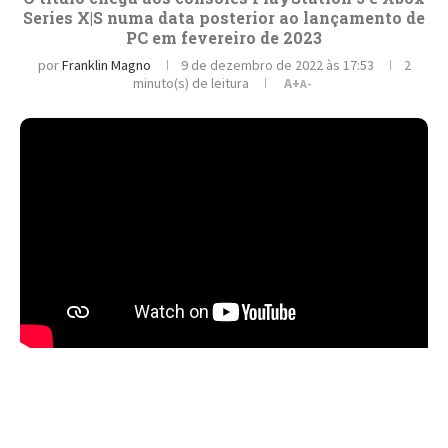
Series X|S numa data posterior ao lançamento de
PC em fevereiro de 2023
por
Franklin Magno
9 de dezembro de 2022 às 17:53
2
minuto(s) de leitura
A+
A-