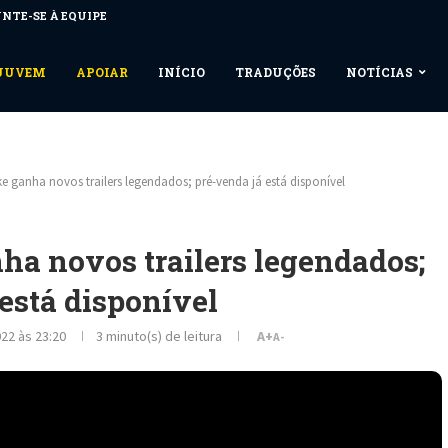
NTE-SE À EQUIPE
NUUVEM
APOIAR
INÍCIO
TRADUÇÕES
NOTÍCIAS
e ganha novos trailers legendados; pré-venda já está disponível
ha novos trailers legendados;
está disponível
22 às 23:20
3 minuto(s) de leitura
A+
A-