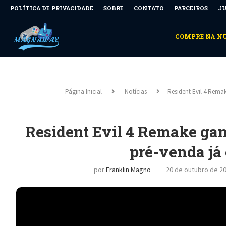
POLÍTICA DE PRIVACIDADE
SOBRE
CONTATO
PARCEIROS
JU
COMPRE NA 
Página Inicial
Notícias
Resident Evil 4 Remak
Resident Evil 4 Remake gan
pré-venda já 
por
Franklin Magno
20 de outubro de 20