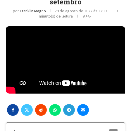
setembro
por
Franklin Magno
29 de agosto de 2022 às 12:17
3
minuto(s) de leitura
A+
A-