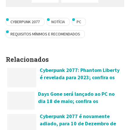
CYBERPUNK 2077
NOTÍCIA
PC
REQUISITOS MÍNIMOS E RECOMENDADOS
Relacionados
Cyberpunk 2077: Phantom Liberty
é revelada para 2023; confira os
detalhes
Days Gone será lançado ao PC no
dia 18 de maio; confira os
requisitos mínimos e detalhes da
versão
Cyberpunk 2077 é novamente
adiado, para 10 de Dezembro de