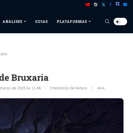
ANÁLISES
GUIAS
PLATAFORMAS
xaria
 de Bruxaria
 março de 2025 às 11:46
3 minuto(s) de leitura
A+
A-