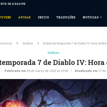
NTE-SE À EQUIPE
NUUVEM
APOIAR
INÍCIO
TRADUÇÕES
NOTÍCIAS
na Inicial
Análises
Análise da temporada 7 de Diablo IV: Hora de Bru
Análises
temporada 7 de Diablo IV: Hora
Publicado em
26 de março de 2025 às 10:00
Atualizado em
27 de