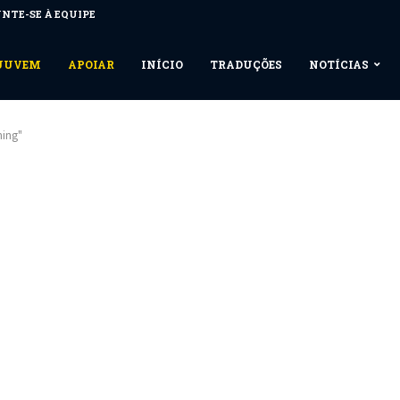
NTE-SE À EQUIPE
NUUVEM
APOIAR
INÍCIO
TRADUÇÕES
NOTÍCIAS
ing"