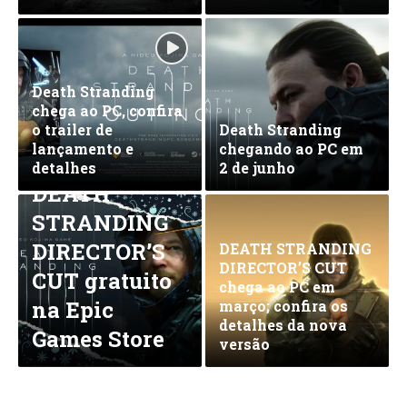
Death Stranding
chega ao PC, confira
o trailer de
Death Stranding
lançamento e
chegando ao PC em
Garanta
detalhes
2 de junho
DEATH
STRANDING
DIRECTOR’S
DEATH STRANDING
DIRECTOR’S CUT
CUT gratuito
chega ao PC em
na Epic
março; confira os
detalhes da nova
Games Store
versão