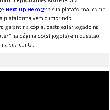
ulho
, a
Epic Games Store
estará
e
Next Up Hero
na sua plataforma, como
l a plataforma vem cumprindo
garantir a cópia, basta estar logado na
ter” na página do(s) jogo(s) em questão.
 na sua conta.