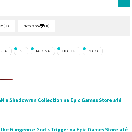
im
0
Nem tanto
0
ÍCIA
PC
TACOMA
TRAILER
VÍDEO
AN e Shadowrun Collection na Epic Games Store até
r the Gungeon e God’s Trigger na Epic Games Store até