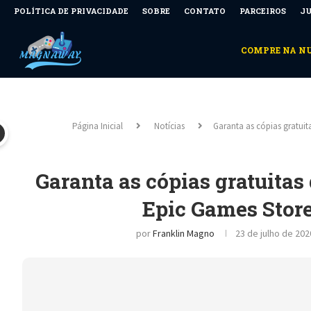
POLÍTICA DE PRIVACIDADE
SOBRE
CONTATO
PARCEIROS
JU
COMPRE NA 
Página Inicial
Notícias
Garanta as cópias gratuit
Garanta as cópias gratuita
Epic Games Store 
por
Franklin Magno
23 de julho de 202