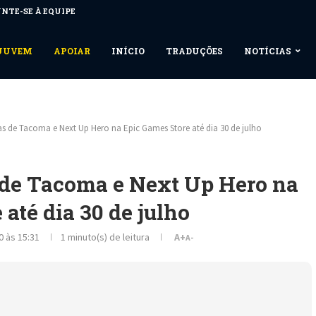
NTE-SE À EQUIPE
NUUVEM
APOIAR
INÍCIO
TRADUÇÕES
NOTÍCIAS
as de Tacoma e Next Up Hero na Epic Games Store até dia 30 de julho
s de Tacoma e Next Up Hero na
até dia 30 de julho
0 às 15:31
1 minuto(s) de leitura
A+
A-