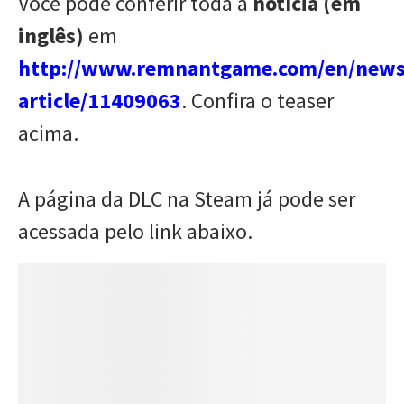
Você pode conferir toda a
notícia (em
inglês)
em
http://www.re
m
nantgame.com/en/news
article/11409063
. Confira o teaser
acima.
A página da DLC na Steam já pode ser
acessada pelo link abaixo.