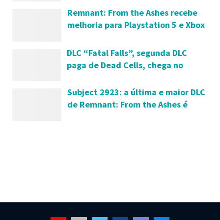
Remnant: From the Ashes recebe
melhoria para Playstation 5 e Xbox
Series S|X
DLC “Fatal Falls”, segunda DLC
paga de Dead Cells, chega no
começo de 2021; confira o teaser
Subject 2923: a última e maior DLC
de Remnant: From the Ashes é
revelada