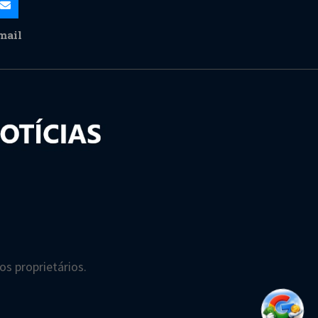
mail
s proprietários.