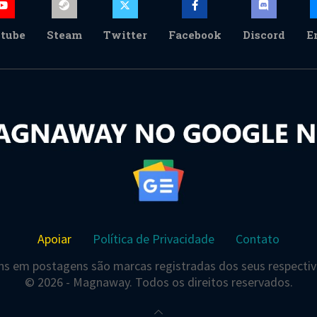
tube
Steam
Twitter
Facebook
Discord
E
Apoiar
Política de Privacidade
Contato
s em postagens são marcas registradas dos seus respectivo
© 2026 - Magnaway. Todos os direitos reservados.