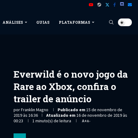
ANÁLISES
GUIAS
PLATAFORMAS
Everwild é o novo jogo da
Rare ao Xbox, confira o
trailer de anúncio
por
Franklin Magno
Publicado em
15 de novembro de
2019 às 16:36
Atualizado em
16 de novembro de 2019 às
00:23
1 minuto(s) de leitura
A+
A-