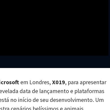
icrosoft
em Londres,
X019
, para apresentar
 revelada data de lançamento e plataformas
 está no início de seu desenvolvimento. Um
ostra cenários belíssimos e animais