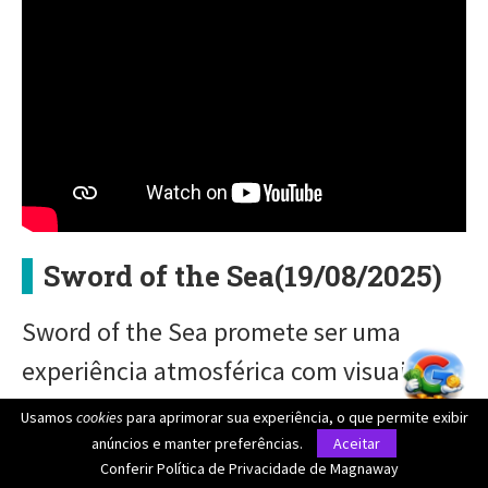
Sword of the Sea(19/08/2025)
Sword of the Sea promete ser uma
experiência atmosférica com visuais
estonteantes. O jogo será lançado para
Usamos
cookies
para aprimorar sua experiência, o que permite exibir
Playstation 5
e
PC
.
anúncios e manter preferências.
Aceitar
Conferir Política de Privacidade de Magnaway