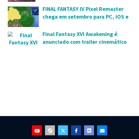
meses de exclusividade na Epic
FINAL FANTASY IV Pixel Remaster
Games Store
chega em setembro para PC, iOS e
Android
Final Fantasy XVI Awakening é
anunciado com trailer cinemático