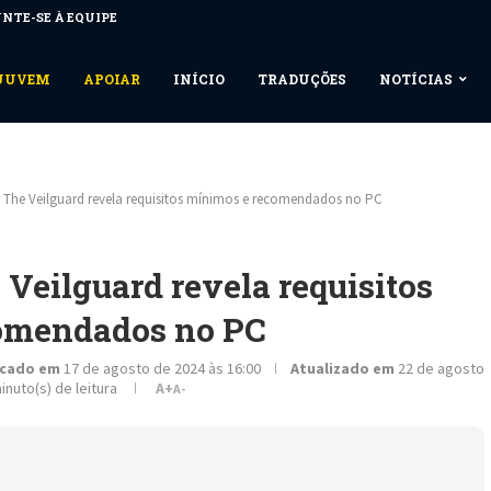
NTE-SE À EQUIPE
NUUVEM
APOIAR
INÍCIO
TRADUÇÕES
NOTÍCIAS
 The Veilguard revela requisitos mínimos e recomendados no PC
Veilguard revela requisitos
omendados no PC
icado em
17 de agosto de 2024 às 16:00
Atualizado em
22 de agosto
inuto(s) de leitura
A+
A-