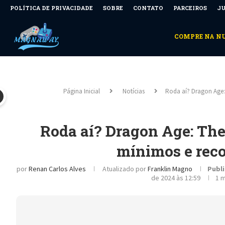
POLÍTICA DE PRIVACIDADE
SOBRE
CONTATO
PARCEIROS
JU
COMPRE NA 
Página Inicial
Notícias
Roda aí? Dragon Age:
Roda aí? Dragon Age: The 
mínimos e rec
por
Renan Carlos Alves
Atualizado por
Franklin Magno
Publ
de 2024 às 12:59
1 m