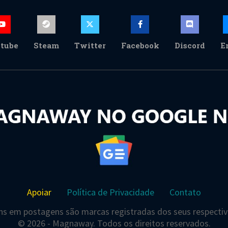
tube
Steam
Twitter
Facebook
Discord
E
Apoiar
Política de Privacidade
Contato
s em postagens são marcas registradas dos seus respectivo
© 2026 - Magnaway. Todos os direitos reservados.