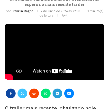
espera no mais recente trailer
por
Franklin Magno
7 de junho de 2024 às 22:30
3 minuto(s)
de leitura
A+
A-
O trailer mais recente, divulgado hoje