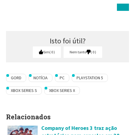
Isto foi útil?
Sim
0
Nem tanto
0
GORD
NOTÍCIA
PC
PLAYSTATION 5
XBOX SERIES S
XBOX SERIES X
Relacionados
Company of Heroes 3 traz ação