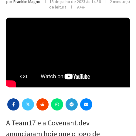
por
Franklin Magno
13 de junho de 2023 às 14:36
2 minuto(s)
de leitura
A+
A-
A Team17 e a Covenant.dev
anunciaram hoje que o jogo de