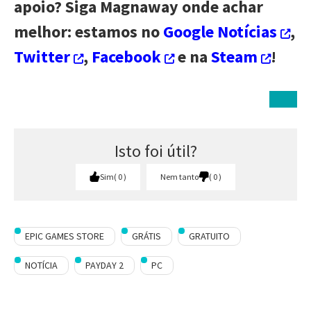
apoio? Siga Magnaway onde achar
melhor: estamos no
Google Notícias
,
Twitter
,
Facebook
e na
Steam
!
Isto foi útil?
Sim
0
Nem tanto
0
EPIC GAMES STORE
GRÁTIS
GRATUITO
NOTÍCIA
PAYDAY 2
PC