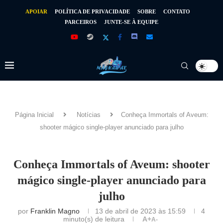
APOIAR
POLÍTICA DE PRIVACIDADE
SOBRE
CONTATO
PARCEIROS
JUNTE-SE À EQUIPE
Página Inicial
Notícias
Conheça Immortals of Aveum:
shooter mágico single-player anunciado para julho
Conheça Immortals of Aveum: shooter
mágico single-player anunciado para
julho
por
Franklin Magno
13 de abril de 2023 às 15:59
4
minuto(s) de leitura
A+
A-