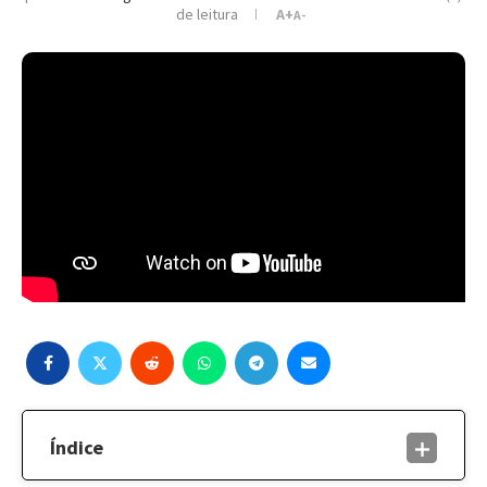
de leitura
A+
A-
Índice