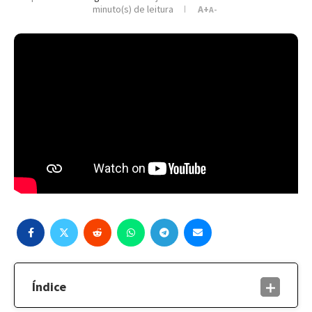
minuto(s) de leitura
A+
A-
Índice