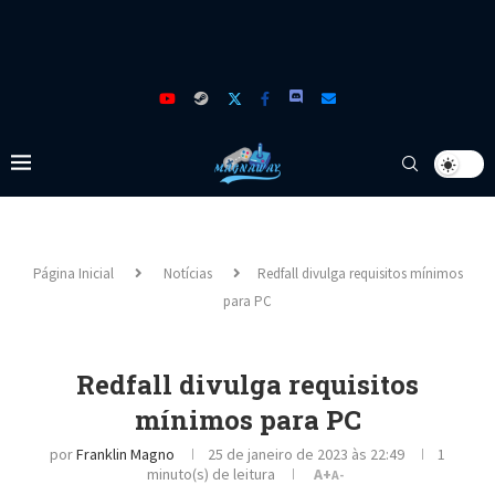
Página Inicial
Notícias
Redfall divulga requisitos mínimos
para PC
Redfall divulga requisitos
mínimos para PC
por
Franklin Magno
25 de janeiro de 2023 às 22:49
1
minuto(s) de leitura
A+
A-