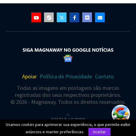
Apoiar
Política de Privacidade
Contato
Todas as imagens em postagens são marcas
registradas dos seus respectivos proprietários.
© 2026 - Magnaway. Todos os direitos reservados.
VOLTAR AO TOPO
Usamos
cookies
para aprimorar sua experiência, o que permite exibir
Você está visualizando este(a) post agora
anúncios e manter preferências.
Aceitar