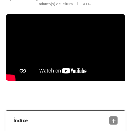
minuto(s) de leitura
A+
A-
Índice