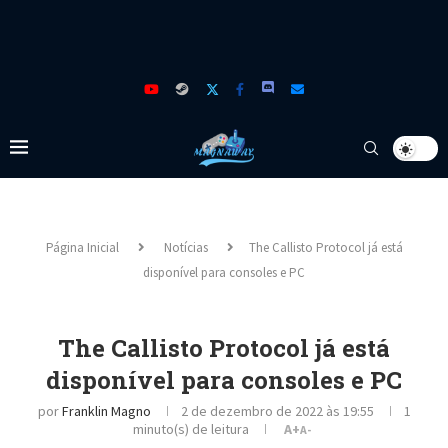
Página Inicial
Notícias
The Callisto Protocol já está
disponível para consoles e PC
The Callisto Protocol já está
disponível para consoles e PC
por
Franklin Magno
2 de dezembro de 2022 às 19:55
1
minuto(s) de leitura
A+
A-