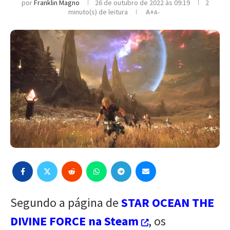
por
Franklin Magno
26 de outubro de 2022 às 09:19
2
minuto(s) de leitura
A+
A-
Segundo a página de
STAR OCEAN THE
DIVINE FORCE na Steam
, os