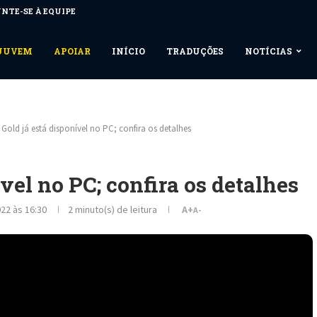
NTE-SE À EQUIPE
NUUVEM
APOIAR
INÍCIO
TRADUÇÕES
NOTÍCIAS
Gold já está disponível no PC; confira os detalhes
vel no PC; confira os detalhes
22 às 16:30
2 minuto(s) de leitura
A+
A-