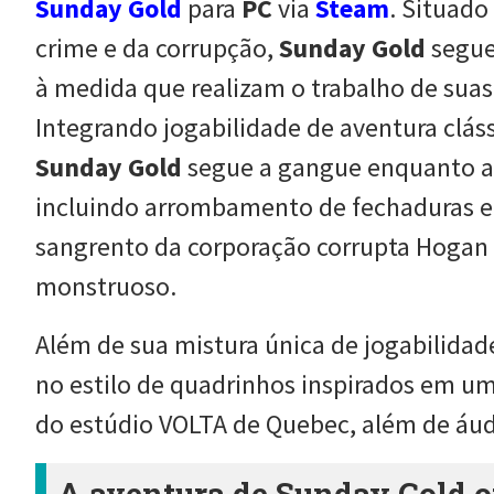
Sunday Gold
para
PC
via
Steam
. Situad
crime e da corrupção,
Sunday Gold
segue 
à medida que realizam o trabalho de suas
Integrando jogabilidade de aventura clá
Sunday Gold
segue a gangue enquanto ap
incluindo arrombamento de fechaduras e ha
sangrento da corporação corrupta Hogan I
monstruoso.
Além de sua mistura única de jogabilidad
no estilo de quadrinhos inspirados em um 
do estúdio VOLTA de Quebec, além de áud
A aventura de Sunday Gold o