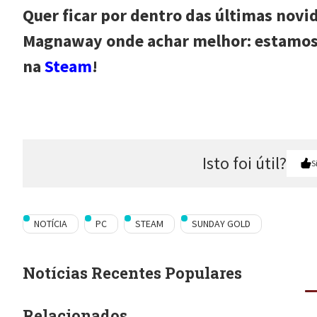
Quer ficar por dentro das últimas novi
Magnaway onde achar melhor: estamo
na
Steam
!
Isto foi útil?
S
NOTÍCIA
PC
STEAM
SUNDAY GOLD
Notícias Recentes Populares
Relacionados