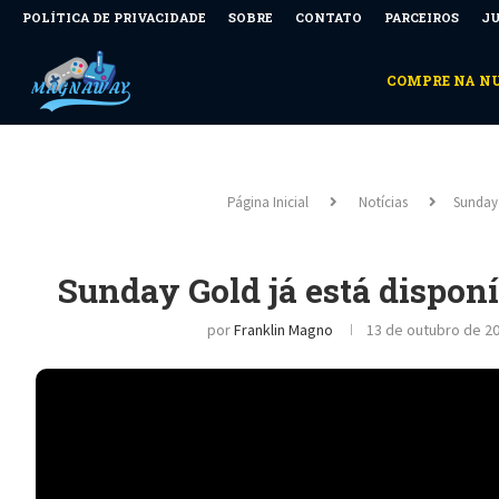
POLÍTICA DE PRIVACIDADE
SOBRE
CONTATO
PARCEIROS
JU
COMPRE NA 
Página Inicial
Notícias
Sunday 
Sunday Gold já está disponí
por
Franklin Magno
13 de outubro de 20