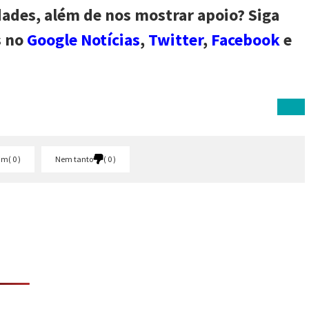
dades, além de nos mostrar apoio? Siga
s no
Google Notícias
,
Twitter
,
Facebook
e
im
0
Nem tanto
0