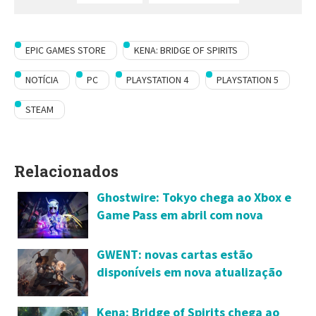
EPIC GAMES STORE
KENA: BRIDGE OF SPIRITS
NOTÍCIA
PC
PLAYSTATION 4
PLAYSTATION 5
STEAM
Relacionados
Ghostwire: Tokyo chega ao Xbox e
Game Pass em abril com nova
atualização de conteúdo
GWENT: novas cartas estão
disponíveis em nova atualização
chamada Chronicles
Kena: Bridge of Spirits chega ao