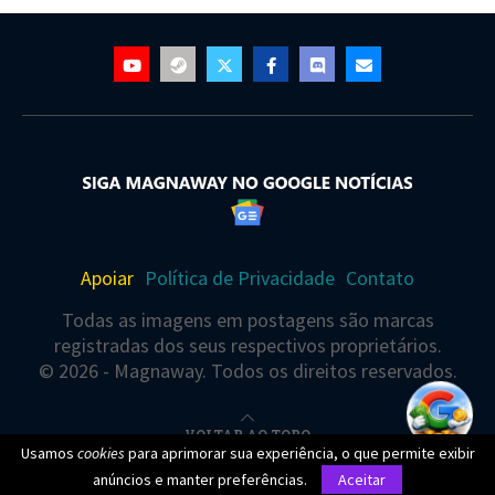
Apoiar
Política de Privacidade
Contato
Todas as imagens em postagens são marcas
registradas dos seus respectivos proprietários.
© 2026 - Magnaway. Todos os direitos reservados.
VOLTAR AO TOPO
Usamos
cookies
para aprimorar sua experiência, o que permite exibir
Você está visualizando este(a) post agora
anúncios e manter preferências.
Aceitar