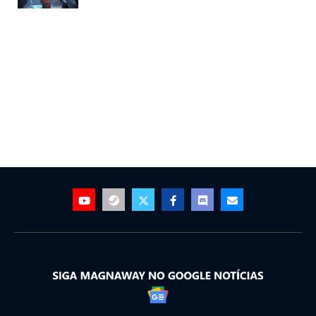
outubro e Xbox Game Pass p/ PC no
final de 2020