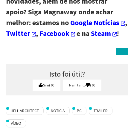
novidades, além de nos mostrar
apoio? Siga Magnaway onde achar
melhor: estamos no
Google Notícias
,
Twitter
,
Facebook
e na
Steam
!
Isto foi útil?
Sim
0
Nem tanto
0
HELL ARCHITECT
NOTÍCIA
PC
TRAILER
VÍDEO