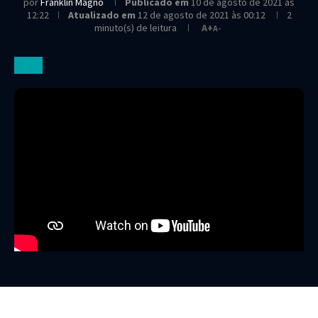
por
Franklin Magno
Publicado em
10 de agosto de 2021 às
12:22
Atualizado em
12 de agosto de 2021 às 00:12
2
minuto(s) de leitura
A+
A-