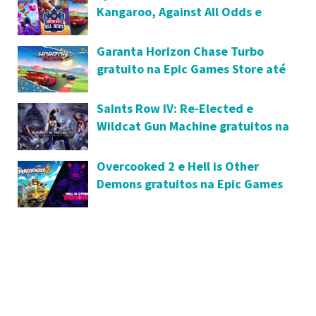
Kangaroo, Against All Odds e
Horizon Chase Turbo estão
gratuitos
Garanta Horizon Chase Turbo
gratuito na Epic Games Store até
17 de dezembro
Saints Row IV: Re-Elected e
Wildcat Gun Machine gratuitos na
Epic Games Store
Overcooked 2 e Hell is Other
Demons gratuitos na Epic Games
Store até 24 de junho