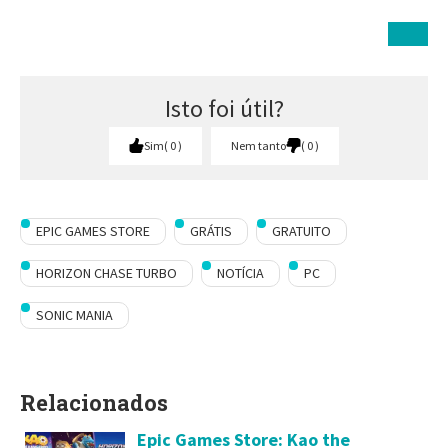
Isto foi útil?
Sim
0
Nem tanto
0
EPIC GAMES STORE
GRÁTIS
GRATUITO
HORIZON CHASE TURBO
NOTÍCIA
PC
SONIC MANIA
Relacionados
Epic Games Store: Kao the