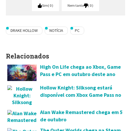
Sim
0
Nem tanto
0
DRAKE HOLLOW
NOTÍCIA
PC
Relacionados
High On Life chega ao Xbox, Game
Pass e PC em outubro deste ano
Hollow Knight: Silksong estará
disponível com Xbox Game Pass no
lançamento
Alan Wake Remastered chega em 5
de outubro
The Outer Worlds chega na Steam