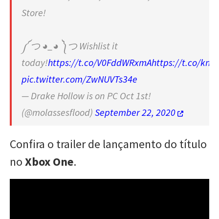
Store!
༼ つ ◕_◕ ༽つ Wishlist it
today!
https://t.co/V0FddWRxmA
https://t.co/kn
pic.twitter.com/ZwNUVTs34e
— Drake Hollow is on PC Oct 1st!
(@molassesflood)
September 22, 2020
Confira o trailer de lançamento do título
no
Xbox One
.