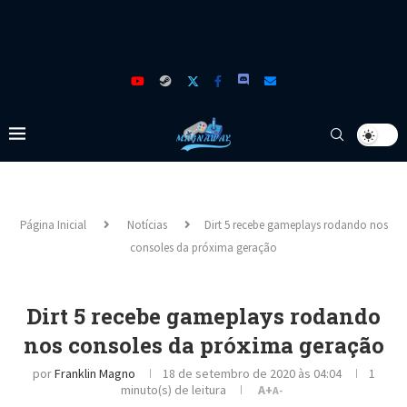
Página Inicial
Notícias
Dirt 5 recebe gameplays rodando nos
consoles da próxima geração
Dirt 5 recebe gameplays rodando
nos consoles da próxima geração
por
Franklin Magno
18 de setembro de 2020 às 04:04
1
minuto(s) de leitura
A+
A-