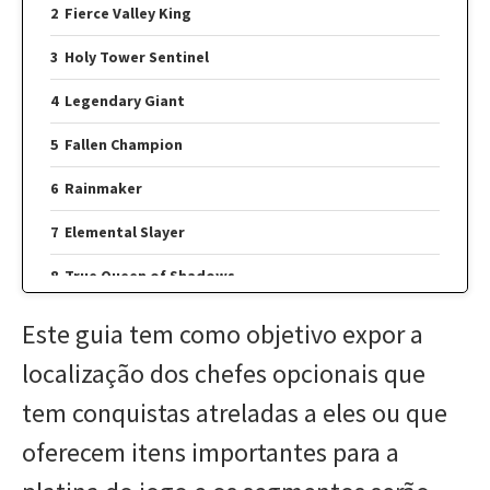
Fierce Valley King
Holy Tower Sentinel
Legendary Giant
Fallen Champion
Rainmaker
Elemental Slayer
True Queen of Shadows
Sobre Atelier Ryza
Este guia tem como objetivo expor a
localização dos chefes opcionais que
tem conquistas atreladas a eles ou que
oferecem itens importantes para a