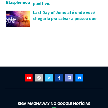
punitivo.
Last Day of June: até onde você
chegaria pra salvar a pessoa que
tanto ama?!