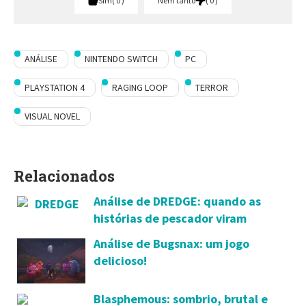
Sim
0
Nem tanto
0
ANÁLISE
NINTENDO SWITCH
PC
PLAYSTATION 4
RAGING LOOP
TERROR
VISUAL NOVEL
Relacionados
Análise de DREDGE: quando as
histórias de pescador viram
realidade!
Análise de Bugsnax: um jogo
delicioso!
Blasphemous: sombrio, brutal e